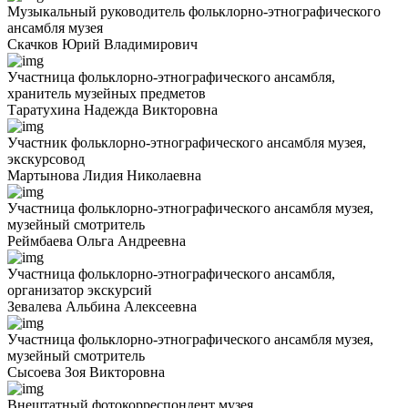
Музыкальный руководитель фольклорно-этнографического
ансамбля музея
Скачков Юрий Владимирович
Участница фольклорно-этнографического ансамбля,
хранитель музейных предметов
Таратухина Надежда Викторовна
Участник фольклорно-этнографического ансамбля музея,
экскурсовод
Мартынова Лидия Николаевна
Участница фольклорно-этнографического ансамбля музея,
музейный смотритель
Реймбаева Ольга Андреевна
Участница фольклорно-этнографического ансамбля,
организатор экскурсий
Зевалева Альбина Алексеевна
Участница фольклорно-этнографического ансамбля музея,
музейный смотритель
Сысоева Зоя Викторовна
Внештатный фотокорреспондент музея