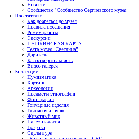
Новости
Сообщество "Сообщество Сергиевского музея"
Посетителям
Как добраться до музея
Правила посещения
Режим работы
Экскурсии
ПУШКИНСКАЯ КАРТА
Театр музея "Светлица"
Дарители
Благотворительность
Видео галерея
Коллекции
Нумизматика
Картины
Археология
Предметы этнографии
Фотографии
Гончарные изделия
Глиняная игрушка
Животный мир
Палеонтология
Графика
Скульптура
"В сердце и памяти навечно". СВО.