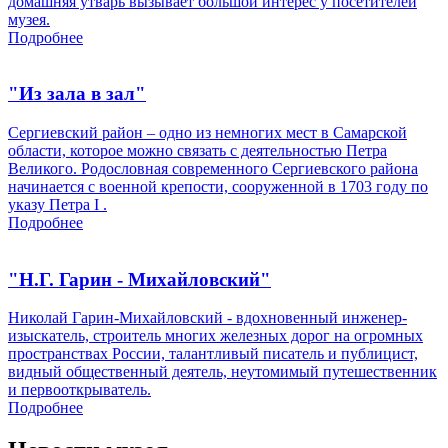
домашняя утварь вызывает большой интерес у посетителей
музея.
Подробнее
"Из зала в зал"
Сергиевский район – одно из немногих мест в Самарской
области, которое можно связать с деятельностью Петра
Великого. Родословная современного Сергиевского района
начинается с военной крепости, сооруженной в 1703 году по
указу Петра I .
Подробнее
"Н.Г. Гарин - Михайловский"
Николай Гарин-Михайловский - вдохновенный инженер-
изыскатель, строитель многих железных дорог на огромных
пространствах России, талантливый писатель и публицист,
видный общественный деятель, неутомимый путешественник
и первооткрыватель.
Подробнее